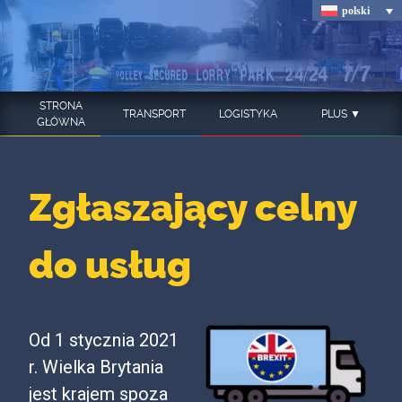
Skip
polski
to
content
STRONA
TRANSPORT
LOGISTYKA
PLUS ▼
GŁÓWNA
Zgłaszający celny
do usług
Od 1 stycznia 2021
r. Wielka Brytania
jest krajem spoza